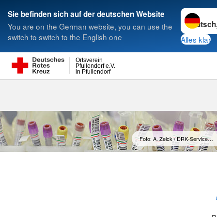
Sprache w
Sie befinden sich auf der deutschen Website
You are on the German website, you can use the
Suche
switch to switch to the English one
Alles klar
Ortsverein
Pfullendorf e.V.
in Pfullendorf
Foto: A. Zelck / DRK-Service…