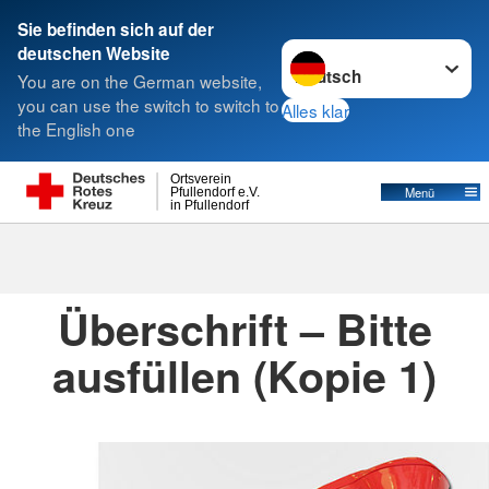
Sie befinden sich auf der
Sprache wechseln zu
deutschen Website
Suche
You are on the German website,
you can use the switch to switch to
Alles klar
the English one
Ortsverein
Menü
Pfullendorf e.V.
in Pfullendorf
Suche
Überschrift – Bitte
ausfüllen (Kopie 1)