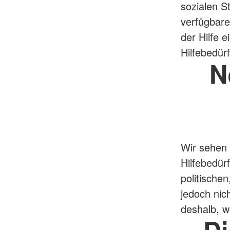
sozialen S
verfügbare
der Hilfe e
Hilfebedürf
N
Wir sehen 
Hilfebedür
politische
jedoch nic
deshalb, w
D