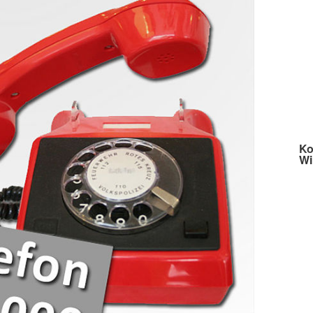
Ko
Wi