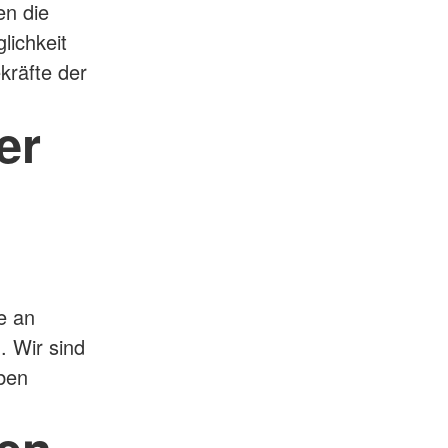
en die
lichkeit
ekräfte der
er
e an
. Wir sind
ben
en