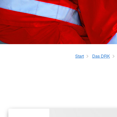
Start
Das DRK