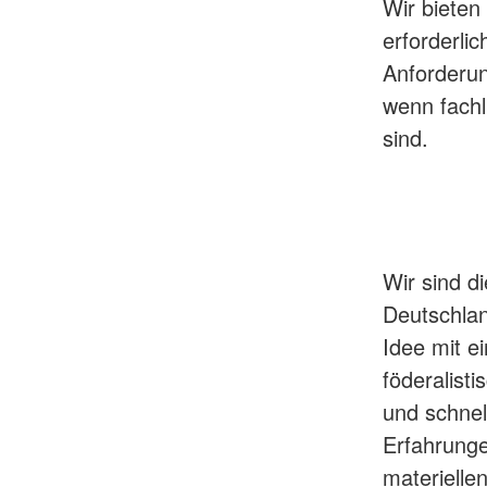
Wir bieten
erforderli
Anforderu
wenn fachl
sind.
Wir sind d
Deutschlan
Idee mit ei
föderalist
und schnel
Erfahrung
materielle