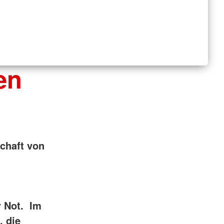
en
chaft von
r Not. Im
, die