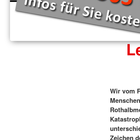
L
Wir vom R
Menschen 
Rothalbmo
Katastrop
unterschi
Zeichen d