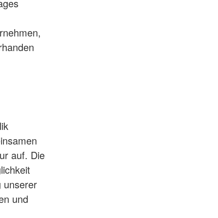
rages
ernehmen,
orhanden
ik
meinsamen
ur auf. Die
ichkeit
g unserer
en und