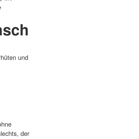
e
nsch
rhüten und
 ohne
lechts, der