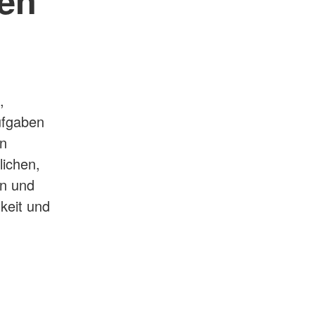
,
Aufgaben
on
lichen,
en und
keit und