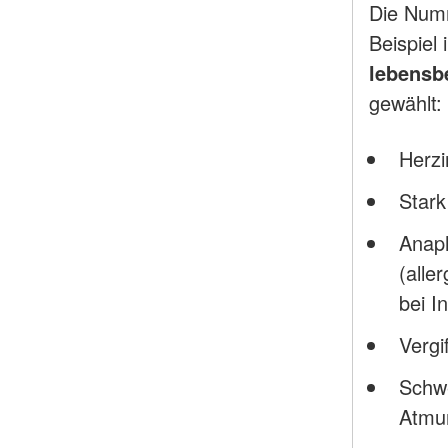
Die Num
Beispiel 
lebensb
gewählt:
Herzi
Star
Anaph
(alle
bei I
Vergi
Schw
Atmu