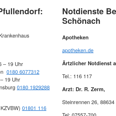
Pfullendorf:
Notdienste B
Schönach
 Krankenhaus
Apotheken
apotheken.de
Ärtzlicher Notdienst
6 – 19 Uhr
gen
0180 6077312
Tel.: 116 117
 – 19 Uhr
vensburg
0180 1929288
Arzt: Dr. R. Zerm,
Steinrennen 26, 8863
t. KZVBW)
01801 116
Tel: 07557-700