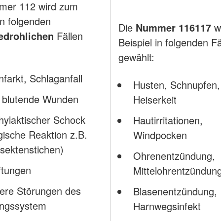
mer 112 wird zum
in folgenden
Die
Nummer 116117
w
edrohlichen
Fällen
Beispiel in folgenden Fä
gewählt:
nfarkt, Schlaganfall
Husten, Schnupfen,
k blutende Wunden
Heiserkeit
ylaktischer Schock
Hautirritationen,
rgische Reaktion z.B.
Windpocken
nsektenstichen)
Ohrenentzündung,
ftungen
Mittelohrentzündun
ere Störungen des
Blasenentzündung,
ngssystem
Harnwegsinfekt