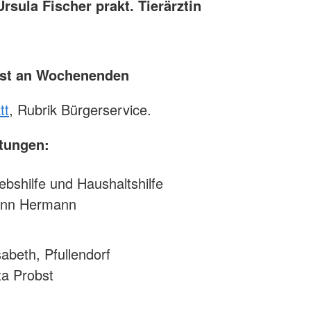
Ursula Fischer prakt. Tierärztin
enst an Wochenenden
tt
, Rubrik Bürgerservice.
htungen:
ebshilfe und Haushaltshilfe
hann Hermann
sabeth, Pfullendorf
tta Probst