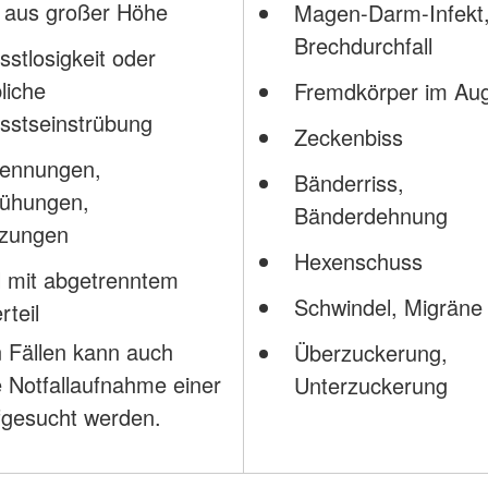
 aus großer Höhe
Magen-Darm-Infekt
Brechdurchfall
stlosigkeit oder
liche
Fremdkörper im Au
sstseinstrübung
Zeckenbiss
rennungen,
Bänderriss,
rühungen,
Bänderdehnung
tzungen
Hexenschuss
l mit abgetrenntem
Schwindel, Migräne
rteil
n Fällen kann auch
Überzuckerung,
ie Notfallaufnahme einer
Unterzuckerung
ufgesucht werden.