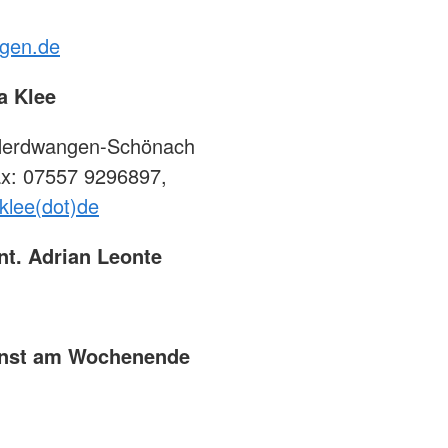
gen.de
ia Klee
 Herdwangen-Schönach
ax: 07557 9296897,
aklee(dot)de
nt. Adrian Leonte
ienst am Wochenende