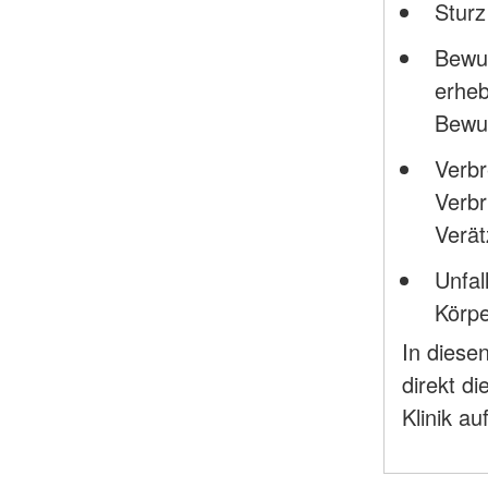
Sturz
Bewus
erheb
Bewu
Verb
Verb
Verä
Unfal
Körpe
In diese
direkt d
Klinik a