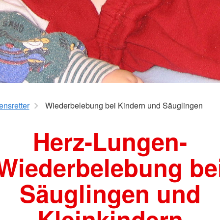
ensretter
Wiederbelebung bei Kindern und Säuglingen
Herz-Lungen-
Wiederbelebung be
Säuglingen und
Kleinkindern