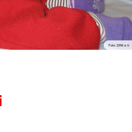
Foto: DRK e.V.
i