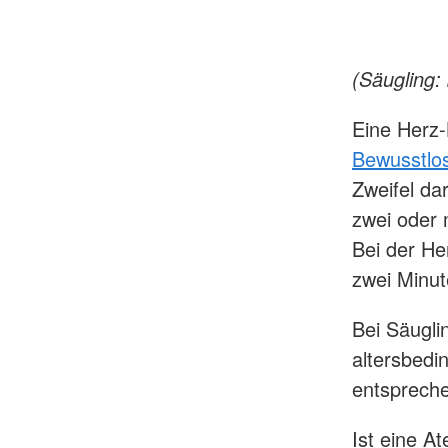
(Säugling:
Eine Herz
Bewusstlos
Zweifel da
zwei oder 
Bei der He
zwei Minu
Bei Säugli
altersbed
entsprech
Ist eine A