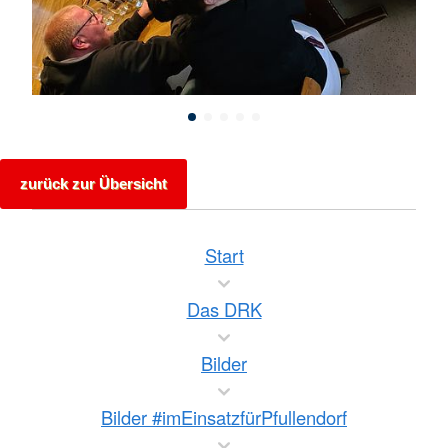
zurück zur Übersicht
Start
Das DRK
Bilder
Bilder #imEinsatzfürPfullendorf