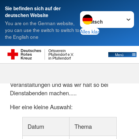
Sie befinden sich auf der
Sprache wechseln zu
deutschen Website
Suche
You are on the German website,
you can use the switch to switch to
Alles klar
the English one
Ortsverein
Menü
Pfullendorf e.V.
in Pfullendorf
Hier ein paar wenige Impressionen aus unseren
internen Ausbildungen, Fortbildungen,
Veranstaltungen und was wir halt so bei
Dienstabenden machen.....
Hier eine kleine Auswahl:
Datum
Thema